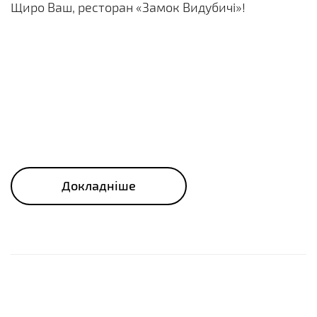
Щиро Ваш, ресторан «Замок Видубичі»!
Докладніше
Узнать свободна ли дата
Введен недействительный тип данных