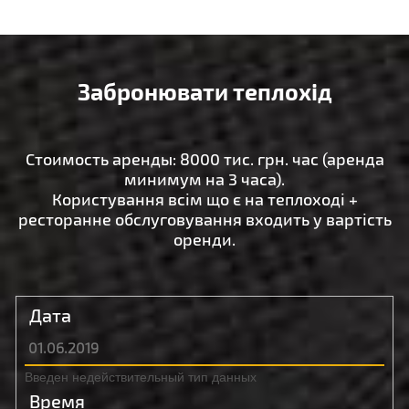
Введен недействительный тип данных
Узнать свободна ли дата
Забронювати теплохід
Введен недействительный тип данных
Введен недействительный тип данных
Введен недействительный тип данных
Стоимость аренды: 8000 тис. грн. час (аренда
минимум на 3 часа).
Користування всім що є на теплоході +
Введен недействительный тип данных
Введен недействительный тип данных
ресторанне обслуговування входить у вартість
оренди.
Введен недействительный тип данных
Дата
Введен недействительный тип данных
Время