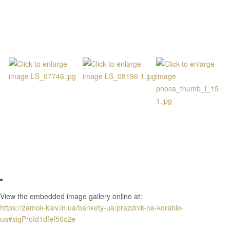
View the embedded image gallery online at:
https://zamok-kiev.in.ua/bankety-ua/prazdnik-na-korable-
ua#sigProId1dfef56c2e