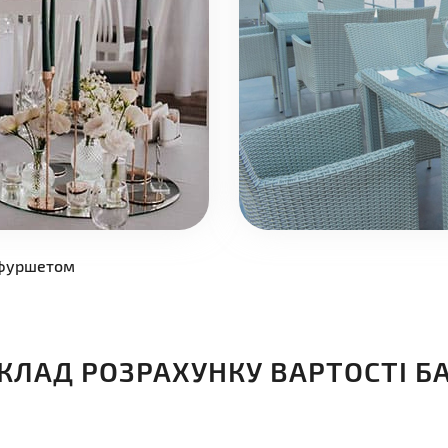
Введен недействительный тип данных
Введен недействительный тип данных
Введен недействительный тип данных
б фуршетом
ами, з яких відкривається
Відкрита тераса підійде, я
 до 120 осіб..
корпоратив у теплу пору ро
КЛАД РОЗРАХУНКУ ВАРТОСТІ Б
Детальніше