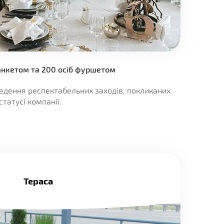
банкетом та 200 осіб фуршетом
ведення респектабельних заходів, покликаних
татусі компанії.
Тераса