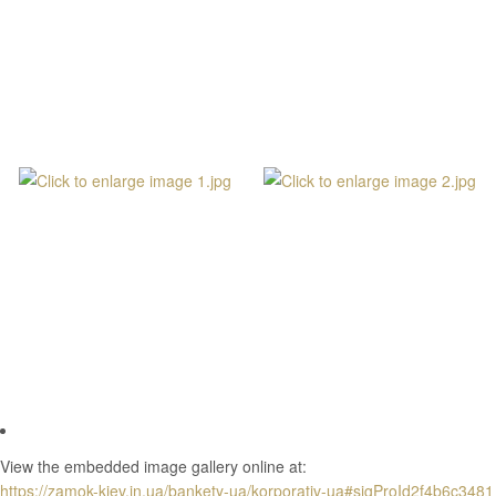
View the embedded image gallery online at:
https://zamok-kiev.in.ua/bankety-ua/korporativ-ua#sigProId2f4b6c3481