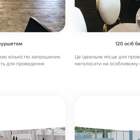
 фуршетом
120 осіб 
кою кількістю запрошених.
Це ідеальне місце для про
ють для проведення
наголосити на особливому с
Узнать свободна ли дата
Введен недействительный тип данных
Узнать свободна ли дата
Введен недействительный тип данных
Введен недействительный тип данных
Введен недействительный тип данных