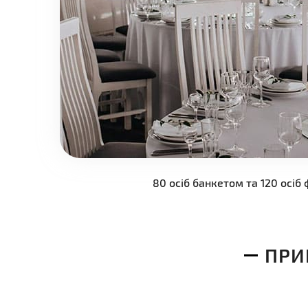
80 осіб банкетом та 120 осі
Елегантний панорамний зал з величезними вікн
вид на могутній Дніпро та Київ, готовий прийняти
ПРИ
Детальніше