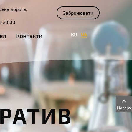
ька дорога,
Забронювати
о 23:00
RU
UA
ея
Контакти
РАТИВ
Наверх