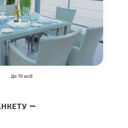
До 70 осіб
кщо ви хочете орендувати ресторан на
ку.
АНКЕТУ
Детальніше