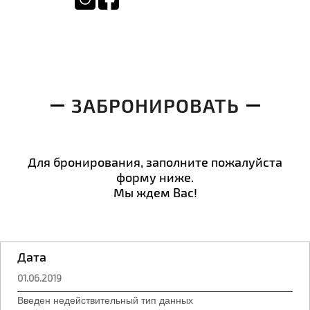
Узнать свободна ли дата
ЗАБРОНИРОВАТЬ
Введен недействительный тип данных
Забронировать место
Введен недействительный тип данных
Для бронирования, заполните пожалуйста
форму ниже.
Введен недействительный тип данных
Мы ждем Вас!
Введен недействительный тип данных
Введен недействительный тип данных
Введен недействительный тип данных
Дата
Введен недействительный тип данных