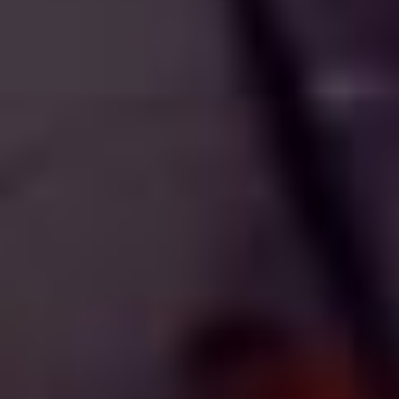
Узнать свободна ли дата
Введен недействительный тип данных
Забронировать место
Введен недействительный тип данных
Введен недействительный тип данных
Введен недействительный тип данных
Введен недействительный тип данных
Введен недействительный тип данных