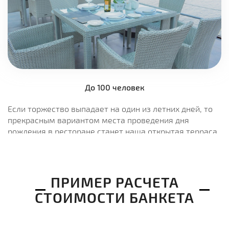
До 100 человек
Если торжество выпадает на один из летних дней, то
прекрасным вариантом места проведения дня
рождения в ресторане станет наша открытая терраса.
Ваши гости будут наслаждаться лучшими блюдами от
шеф-повара на свежем воздухе под лёгкий шум воды,
а закат на фоне панорамы левого берега Днепра
станет удачным завершением праздника.
ПРИМЕР РАСЧЕТА
СТОИМОСТИ БАНКЕТА
Подробнее